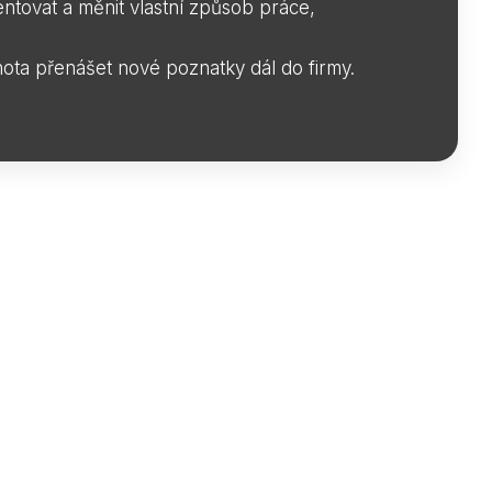
ntovat a měnit vlastní způsob práce,
ota přenášet nové poznatky dál do firmy.