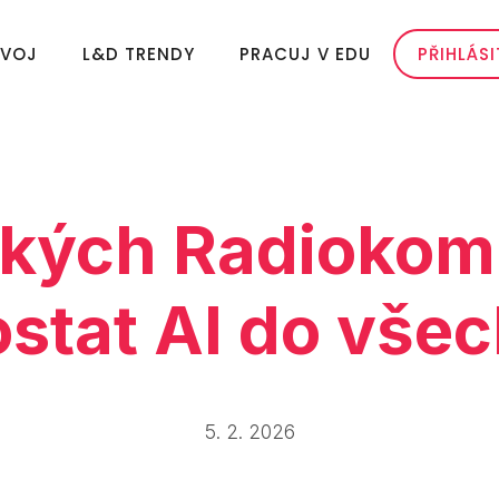
ZVOJ
L&D TRENDY
PRACUJ V EDU
PŘIHLÁSI
ských Radiokom
tat AI do všech
5. 2. 2026