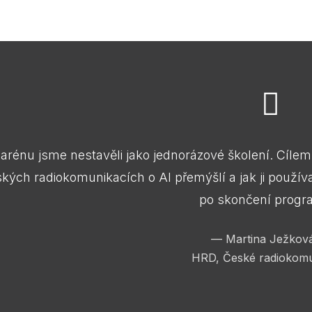
í arénu jsme nestavěli jako jednorázové školení. Cíl
ských radiokomunikacích o AI přemýšlí a jak ji používa
po skončení progr
—
Martina Ježko
HRD, České radiokom