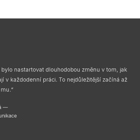
em bylo nastartovat dlouhodobou změnu v tom, jak
jí v každodenní práci. To nejdůležitější začíná až
amu.“
vá
—
unikace