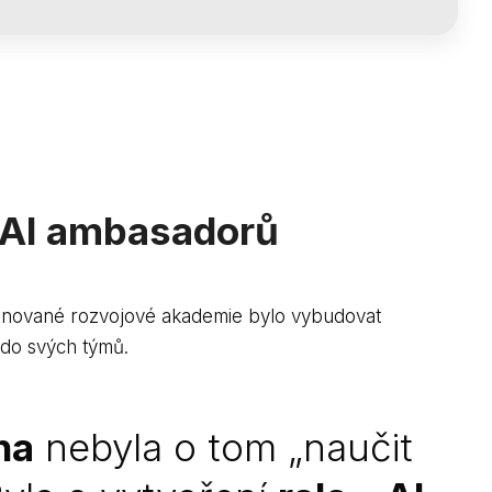
u AI ambasadorů
gnované rozvojové akademie bylo vybudovat
t do svých týmů.
na
nebyla o tom „naučit