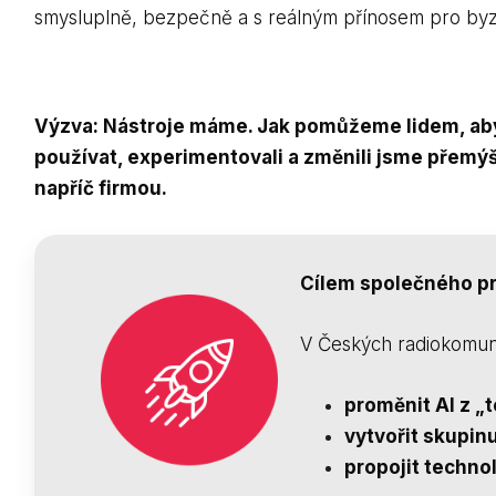
smysluplně, bezpečně a s reálným přínosem pro byz
Výzva: Nástroje máme. Jak pomůžeme lidem, aby j
používat, experimentovali a změnili jsme přemýš
napříč firmou.
Cílem společného p
V Českých radiokomuni
proměnit AI z „
vytvořit skupinu
propojit technol