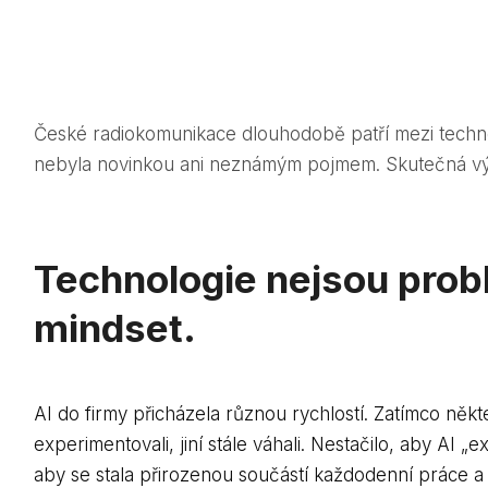
České radiokomunikace dlouhodobě patří mezi technologi
nebyla novinkou ani neznámým pojmem. Skutečná výzv
Technologie nejsou problé
mindset.
AI do firmy přicházela různou rychlostí. Zatímco někt
experimentovali, jiní stále váhali. Nestačilo, aby AI „e
aby se stala přirozenou součástí každodenní práce a 