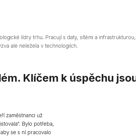
cké lídry trhu. Pracují s daty, sítěmi a infrastrukturou, n
a ale neležela v technologiích.
m. Klíčem k úspěchu jsou li
eří zaměstnanci už
xistovala“. Bylo potřeba,
aby se s ní pracovalo