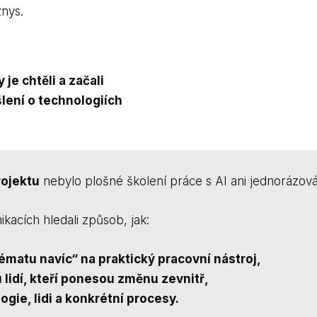
nys.
e chtěli a začali
lení o technologiích
rojektu
nebylo plošné školení práce s AI ani jednorázová
kacích hledali způsob, jak:
tématu navíc“ na praktický pracovní nástroj,
 lidí, kteří ponesou změnu zevnitř,
ogie, lidi a konkrétní procesy.