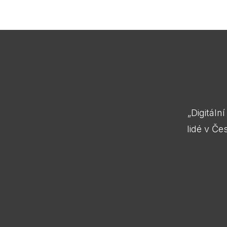
„Digitáln
lidé v Če