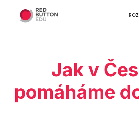
RO
Jak v Če
pomáháme dos