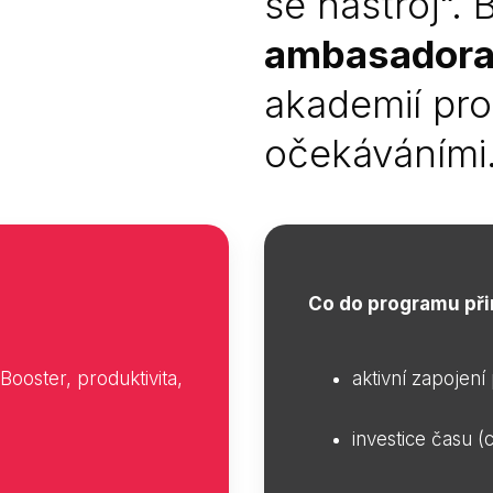
se nástroj“. 
ambasador
akademií pro
očekáváními
Co do programu přin
 Booster, produktivita,
aktivní zapojení
investice času (