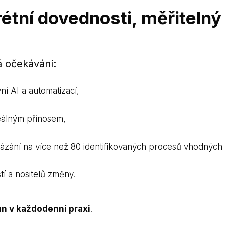
étní dovednosti, měřiteln
á očekávání:
ní AI a automatizací,
reálným přínosem,
zání na více než 80 identifikovaných procesů vhodných k
tí a nositelů změny.
un v každodenní praxi
.