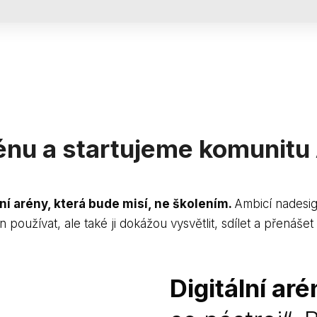
rénu a startujeme komunit
ní arény, která bude misí, ne školením.
Ambicí nadesi
en používat, ale také ji dokážou vysvětlit, sdílet a přenáše
Digitální aré