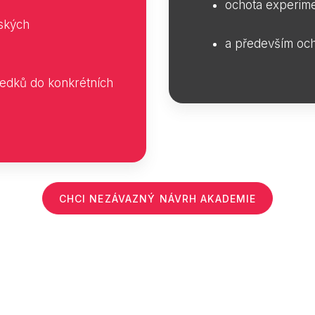
ochota experime
eských
a především och
sledků do konkrétních
CHCI NEZÁVAZNÝ NÁVRH AKADEMIE